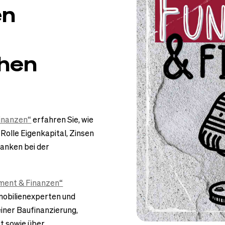
en
chen
inanzen“
erfahren Sie, wie
 Rolle Eigenkapital, Zinsen
anken bei der
ment & Finanzen“
mobilienexperten und
iner Baufinanzierung,
t sowie über