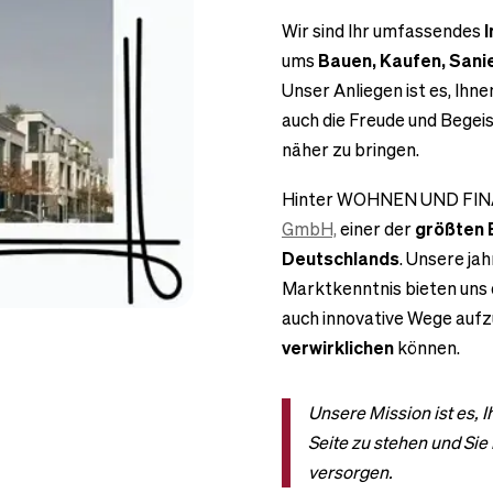
Wir sind Ihr umfassendes
ums
Bauen, Kaufen, Sani
Unser Anliegen ist es, Ihn
auch die Freude und Bege
näher zu bringen.
Hinter WOHNEN UND FIN
GmbH,
einer der
größten 
Deutschlands
. Unsere ja
Marktkenntnis bieten uns 
auch innovative Wege aufzu
verwirklichen
können.
Unsere Mission ist es,
Seite zu stehen und Sie
versorgen.