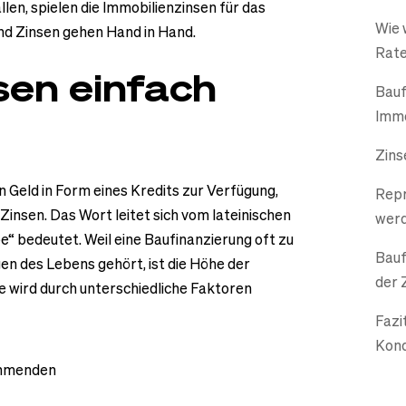
len, spielen die Immobilienzinsen für das
Wie 
nd Zinsen gehen Hand in Hand.
Rate
nsen einfach
Bauf
Immo
Zins
n Geld in Form eines Kredits zur Verfügung,
Repr
e Zinsen. Das Wort leitet sich vom lateinischen
wer
“ bedeutet. Weil eine Baufinanzierung oft zu
Bauf
en des Lebens gehört, ist die Höhe der
der 
 wird durch unterschiedliche Faktoren
Fazi
Kond
ehmenden