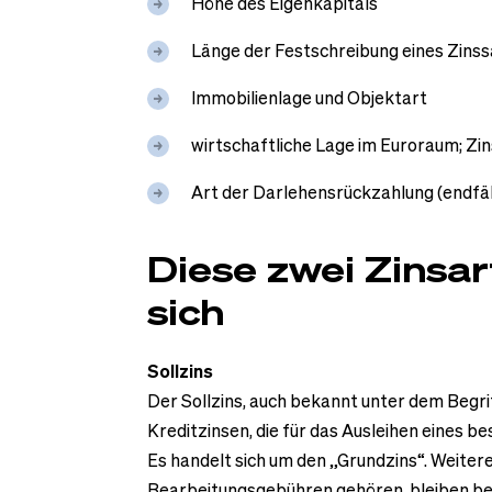
Höhe des Eigenkapitals
Länge der Festschreibung eines Zinss
Immobilienlage und Objektart
wirtschaftliche Lage im Euroraum; Zi
Art der Darlehensrückzahlung (endfälli
Diese zwei Zinsa
sich
Sollzins
Der Sollzins, auch bekannt unter dem Begri
Kreditzinsen, die für das Ausleihen eines 
Es handelt sich um den „Grundzins“. Weiter
Bearbeitungsgebühren gehören, bleiben bei