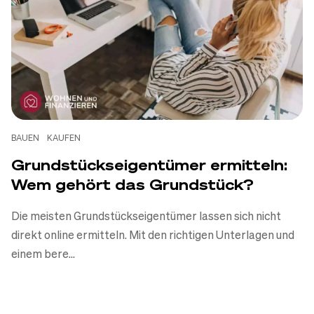
So viel verlangen Banken
wirklich
Daniel Korth
-
08.07.2026
Zum Artikel
BAUEN
KAUFEN
Grundstückseigentümer ermitteln:
Wem gehört das Grundstück?
Die meisten Grundstückseigentümer lassen sich nicht
direkt online ermitteln. Mit den richtigen Unterlagen und
einem bere...
BAUEN
FINANZIEREN