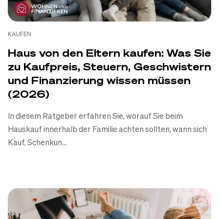
Grundstück?
Daniel Korth
-
09.07.2026
KAUFEN
Haus von den Eltern kaufen: Was Sie
Zum Artikel
zu Kaufpreis, Steuern, Geschwistern
und Finanzierung wissen müssen
(2026)
In diesem Ratgeber erfahren Sie, worauf Sie beim
Hauskauf innerhalb der Familie achten sollten, wann sich
Kauf, Schenkun...
FINANZIEREN
KAUFEN
Eigenkapital beim Hauskauf: