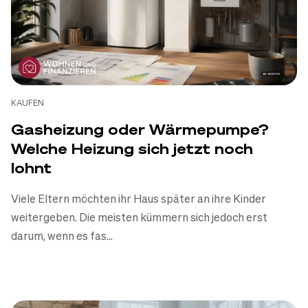
KAUFEN
Gasheizung oder Wärmepumpe?
Welche Heizung sich jetzt noch
KAUFEN
lohnt
Haus verschenken: Mit
Nießbrauch Steuern sparen
Viele Eltern möchten ihr Haus später an ihre Kinder
und trotzdem wohnen bleiben
weitergeben. Die meisten kümmern sich jedoch erst
darum, wenn es fas...
Daniel Korth
-
31.07.2026
Zum Artikel