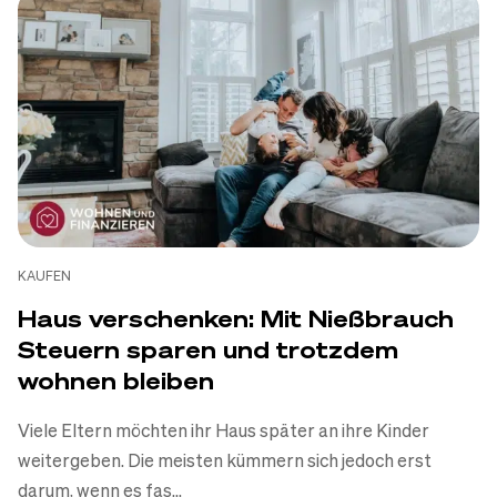
KAUFEN
KAUFEN
Kaufangebot für Immobilie mit
Haus verschenken: Mit Nießbrauch
Muster
Steuern sparen und trotzdem
wohnen bleiben
Daniel Korth
-
22.07.2026
Viele Eltern möchten ihr Haus später an ihre Kinder
Zum Artikel
weitergeben. Die meisten kümmern sich jedoch erst
darum, wenn es fas...