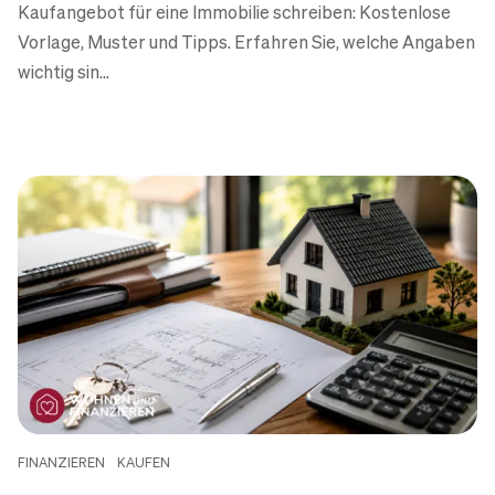
Kaufangebot für eine Immobilie schreiben: Kostenlose
Vorlage, Muster und Tipps. Erfahren Sie, welche Angaben
wichtig sin...
KAUFEN
Haus von den Eltern kaufen:
Was Sie zu Kaufpreis, Steuern,
Geschwistern und
Finanzierung wissen müssen
FINANZIEREN
KAUFEN
(2026)