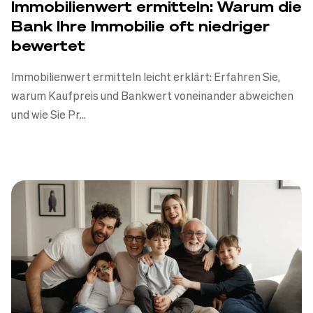
Immobilienwert ermitteln: Warum die
Daniel Korth
-
13.07.2026
Bank Ihre Immobilie oft niedriger
bewertet
Zum Artikel
Immobilienwert ermitteln leicht erklärt: Erfahren Sie,
warum Kaufpreis und Bankwert voneinander abweichen
und wie Sie Pr...
BAUEN
KAUFEN
Grundstückseigentümer
ermitteln: Wem gehört das