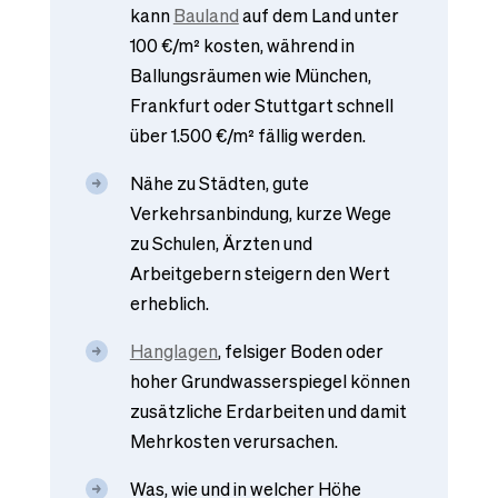
kann
Bauland
auf dem Land unter
100 €/m² kosten, während in
Ballungsräumen wie München,
Frankfurt oder Stuttgart schnell
über 1.500 €/m² fällig werden.
Nähe zu Städten, gute
Verkehrsanbindung, kurze Wege
zu Schulen, Ärzten und
Arbeitgebern steigern den Wert
erheblich.
Hanglagen
, felsiger Boden oder
hoher Grundwasserspiegel können
zusätzliche Erdarbeiten und damit
Mehrkosten verursachen.
Was, wie und in welcher Höhe