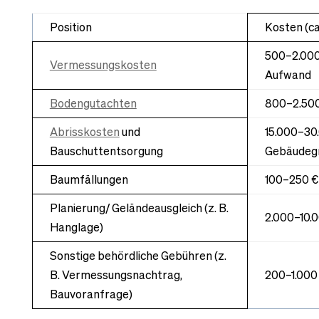
Position
Kosten (ca
500–2.000
Vermessungskosten
Aufwand
Bodengutachten
800–2.500
Abrisskosten
und
15.000–30
Bauschuttentsorgung
Gebäudegr
Baumfällungen
100–250 €
Planierung/ Geländeausgleich (z. B.
2.000–10.
Hanglage)
Sonstige behördliche Gebühren (z.
B. Vermessungsnachtrag,
200–1.000
Bauvoranfrage)