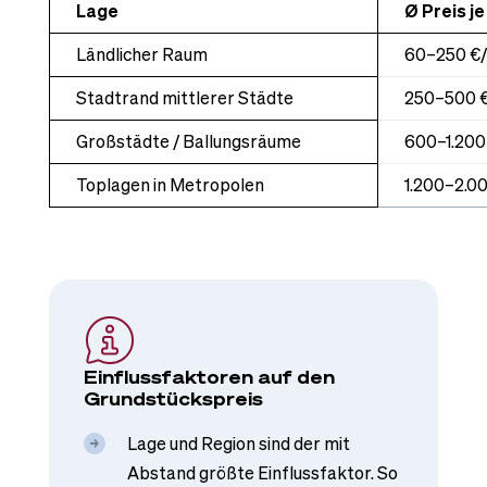
Lage
Ø Preis je
Ländlicher Raum
60–250 €
Stadtrand mittlerer Städte
250–500 
Großstädte / Ballungsräume
600–1.200
Toplagen in Metropolen
1.200–2.0
Einflussfaktoren auf den
Grundstückspreis
Lage und Region sind der mit
Abstand größte Einflussfaktor. So