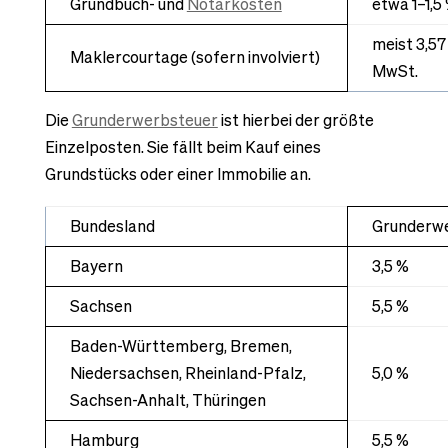
Grundbuch- und
Notarkosten
etwa 1–1,5
meist 3,57
Maklercourtage (sofern involviert)
MwSt.
Die
Grunderwerbsteuer
ist hierbei der größte
Einzelposten. Sie fällt beim Kauf eines
Grundstücks oder einer Immobilie an.
Bundesland
Grunderw
Bayern
3,5 %
Sachsen
5,5 %
Baden-Württemberg, Bremen,
Niedersachsen, Rheinland-Pfalz,
5,0 %
Sachsen-Anhalt, Thüringen
Hamburg
5,5 %