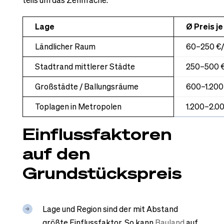
teils um das Zehnfache:
Lage
Ø Preis je
Ländlicher Raum
60–250 €
Stadtrand mittlerer Städte
250–500 
Großstädte / Ballungsräume
600–1.200
Toplagen in Metropolen
1.200–2.0
Einflussfaktoren
auf den
Grundstückspreis
Lage und Region sind der mit Abstand
größte Einflussfaktor. So kann
Bauland
auf