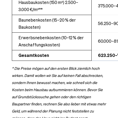
Hausbaukosten (150 m²) 2.500–
375.000–4
3.000 €/m²**
Baunebenkosten (15–20 % der
56.250–90
Baukosten)
Erwerbsnebenkosten (10–12 % der
60.000–81
Anschaffungskosten)
Gesamtkosten
623.250–
* Die Preise mögen auf den ersten Blick ziemlich hoch
wirken. Damit wollen wir Sie auf keinen Fall abschrecken,
sondern Ihnen bewusst machen, wie schnell sich die
Kosten beim Hausbau aufsummieren können. Bevor Sie
auf Grundstückssuche gehen oder den richtigen
Baupartner finden, rechnen Sie also lieber mit etwas mehr
Geld, um während der Planung nicht feststellen zu