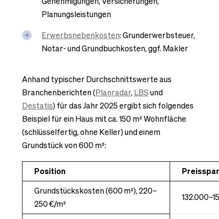
Genehmigungen, Versicherungen,
Planungsleistungen
Erwerbsnebenkosten
: Grunderwerbsteuer,
Notar- und Grundbuchkosten, ggf. Makler
Anhand typischer Durchschnittswerte aus
Branchenberichten (
Planradar
,
LBS
und
Destatis
) für das Jahr 2025 ergibt sich folgendes
Beispiel für ein Haus mit ca. 150 m² Wohnfläche
(schlüsselfertig, ohne Keller) und einem
Grundstück von 600 m²:
Position
Preisspan
Grundstückskosten (600 m²), 220–
132.000–1
250 €/m²