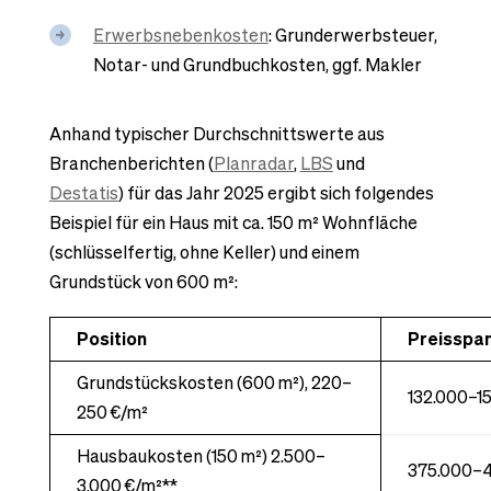
Erwerbsnebenkosten
: Grunderwerbsteuer,
Notar- und Grundbuchkosten, ggf. Makler
Anhand typischer Durchschnittswerte aus
Branchenberichten (
Planradar
,
LBS
und
Destatis
) für das Jahr 2025 ergibt sich folgendes
Beispiel für ein Haus mit ca. 150 m² Wohnfläche
(schlüsselfertig, ohne Keller) und einem
Grundstück von 600 m²:
Position
Preisspan
Grundstückskosten (600 m²), 220–
132.000–1
250 €/m²
Hausbaukosten (150 m²) 2.500–
375.000–4
3.000 €/m²**