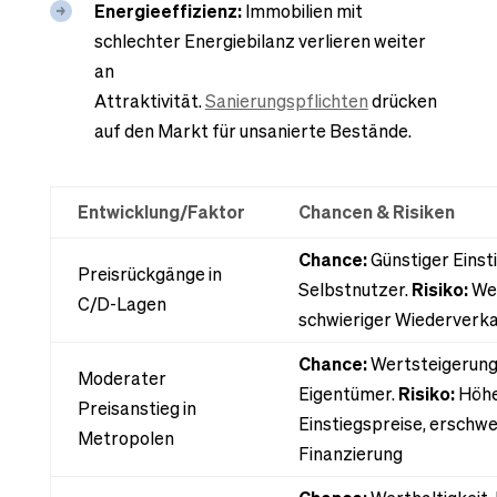
Energieeffizienz:
Immobilien mit
schlechter Energiebilanz verlieren weiter
an
Attraktivität.
Sanierungspflichten
drücken
auf den Markt für unsanierte Bestände.
Entwicklung/Faktor
Chancen & Risiken
Chance:
Günstiger Einsti
Preisrückgänge in
Selbstnutzer.
Risiko:
Wer
C/D-Lagen
schwieriger Wiederverk
Chance:
Wertsteigerung
Moderater
Eigentümer.
Risiko:
Höh
Preisanstieg in
Einstiegspreise, erschw
Metropolen
Finanzierung