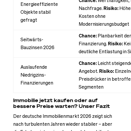
Chance:
Werthaltigkeit,
Energieeffiziente
Nachfrage.
Risiko:
Höhe
Objekte stabil
Kosten ohne
gefragt
Modernisierungsbudget
Chance:
Planbarkeit de
Seitwärts-
Finanzierung.
Risiko:
Kei
Bauzinsen 2026
deutliche Entlastung in S
Chance:
Leicht steigend
Auslaufende
Angebot.
Risiko:
Einzeln
Niedrigzins-
Preisdrücker in betroff
Finanzierungen
Segmenten
Immobilie jetzt kaufen oder auf
bessere Preise warten? Unser Fazit
Der deutsche Immobilienmarkt 2026 zeigt sich
nach turbulenten Jahren wieder stabiler – aber