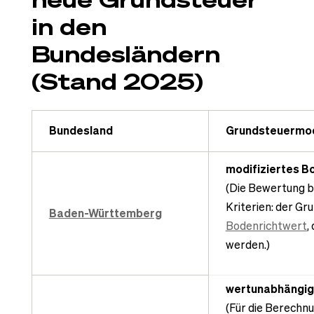
in den
Bundesländern
(Stand 2025)
Bundesland
Grundsteuermod
modifiziertes 
(Die Bewertung b
Kriterien: der G
Baden-Württemberg
Bodenrichtwert
,
werden.)
wertunabhängig
(Für die Berechnu