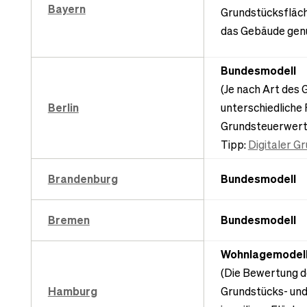
Bayern
Grundstücksfläch
das Gebäude genu
Bundesmodell
(Je nach Art des
Berlin
unterschiedliche
Grundsteuerwerte
Tipp:
Digitaler G
Brandenburg
Bundesmodell
Bremen
Bundesmodell
Wohnlagemodel
(Die Bewertung d
Hamburg
Grundstücks- und