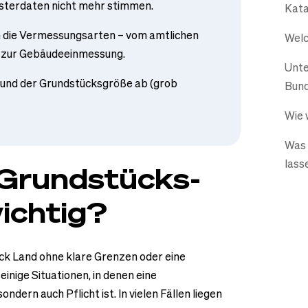
tasterdaten nicht mehr stimmen.
Kata
ch die Vermessungsarten – vom amtlichen
Welc
s zur Gebäudeeinmessung.
Unte
und der Grundstücksgröße ab (grob
Bund
Wie 
Was 
lass
 Grundstücks­
ichtig?
ück Land ohne klare Grenzen oder eine
t einige Situationen, in denen eine
ndern auch Pflicht ist. In vielen Fällen liegen