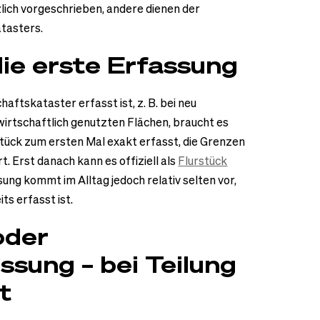
lich vorgeschrieben, andere dienen der
atasters.
ie erste Erfassung
aftskataster erfasst ist, z. B. bei neu
irtschaftlich genutzten Flächen, braucht es
stück zum ersten Mal exakt erfasst, die Grenzen
. Erst danach kann es offiziell als
Flurstück
ng kommt im Alltag jedoch relativ selten vor,
ts erfasst ist.
oder
sung – bei Teilung
t