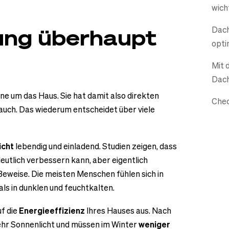
wich
Dach
ung überhaupt
opti
Mit 
Dach
e um das Haus. Sie hat damit also direkten
Chec
rauch
. Das wiederum entscheidet über viele
icht
lebendig und einladend. Studien zeigen, dass
eutlich verbessern kann, aber eigentlich
Beweise. Die meisten Menschen fühlen sich in
ls in dunklen und feuchtkalten.
uf die
Energieeffizienz
Ihres Hauses aus. Nach
r Sonnenlicht und müssen im Winter
weniger