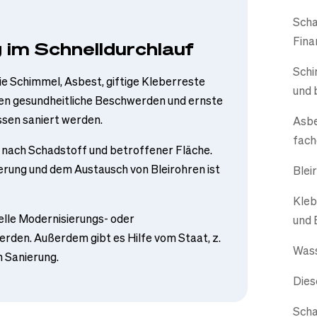
Scha
Fina
 im Schnelldurchlauf
Schi
e Schimmel, Asbest, giftige Kleberreste
und 
nen gesundheitliche Beschwerden und ernste
sen saniert werden.
Asbe
fach
e nach Schadstoff und betroffener Fläche.
erung und dem Austausch von Bleirohren ist
Blei
Kleb
elle Modernisierungs- oder
und 
rden. Außerdem gibt es Hilfe vom Staat, z.
Wass
n Sanierung.
Dies
Scha