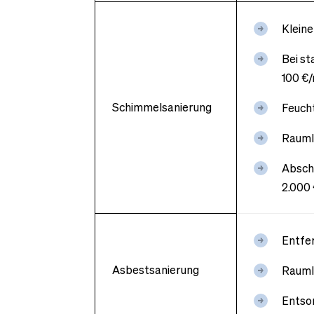
Kleine
Bei s
100 €
Schimmelsanierung
Feucht
Raumlu
Absch
2.000 
Entfe
Asbestsanierung
Rauml
Entsor