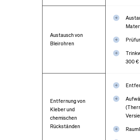
Austau
Materi
Austausch von
Prüfu
Bleirohren
Trinkw
300 € 
Entfer
Aufwä
Entfernung von
(Ther
Kleber und
Versie
chemischen
Rückständen
Rauml