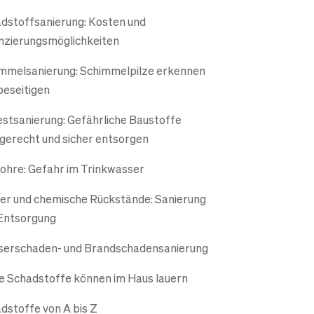
dstoffsanierung: Kosten und
nzierungsmöglichkeiten
mmelsanierung: Schimmelpilze erkennen
beseitigen
stsanierung: Gefährliche Baustoffe
gerecht und sicher entsorgen
rohre: Gefahr im Trinkwasser
er und chemische Rückstände: Sanierung
Entsorgung
erschaden- und Brandschadensanierung
e Schadstoffe können im Haus lauern
dstoffe von A bis Z