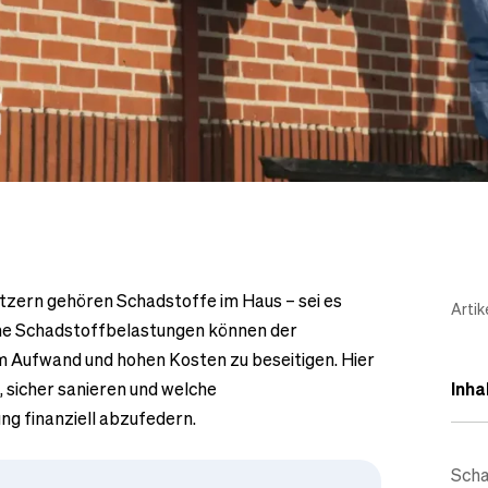
tzern gehören Schadstoffe im Haus – sei es
Artik
che Schadstoffbelastungen können der
m Aufwand und hohen Kosten zu beseitigen. Hier
, sicher sanieren und welche
Inha
ng finanziell abzufedern.
Scha