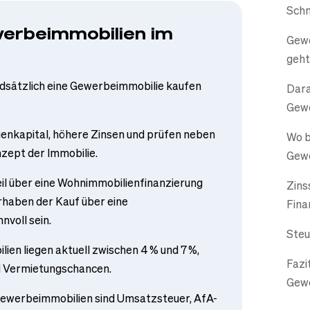
Schn
werbeimmobilien im
Gewe
geht
ndsätzlich eine Gewerbeimmobilie kaufen
Dara
Gewe
enkapital, höhere Zinsen und prüfen neben
Wo b
zept der Immobilie.
Gewe
il über eine Wohnimmobilienfinanzierung
Zins
rhaben der Kauf über eine
Fina
voll sein.
Steu
ien liegen aktuell zwischen 4 % und 7 %,
Fazi
d Vermietungschancen.
Gewe
Gewerbeimmobilien sind Umsatzsteuer, AfA-