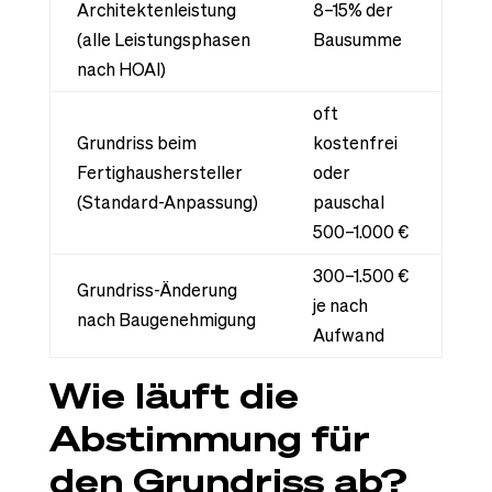
Architektenleistung
8–15% der
(alle Leistungsphasen
Bausumme
nach HOAI)
oft
Grundriss beim
kostenfrei
Fertighaushersteller
oder
(Standard-Anpassung)
pauschal
500–1.000 €
300–1.500 €
Grundriss-Änderung
je nach
nach Baugenehmigung
Aufwand
Wie läuft die
Abstimmung für
den Grundriss ab?