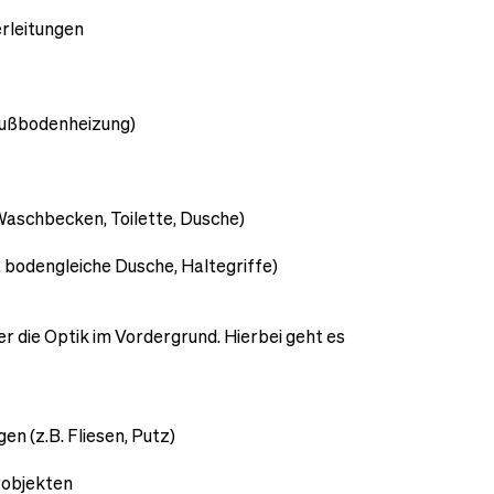
rleitungen
 Fußbodenheizung)
 Waschbecken, Toilette, Dusche)
B. bodengleiche Dusche, Haltegriffe)
r die Optik im Vordergrund. Hierbei geht es
n (z.B. Fliesen, Putz)
robjekten