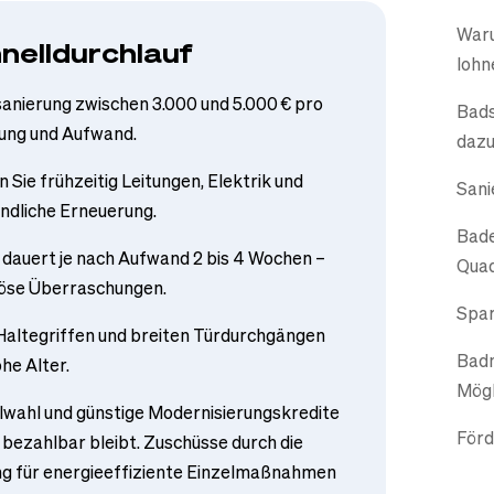
Waru
nelldurchlauf
lohn
sanierung zwischen 3.000 und 5.000 € pro
Bads
ung und Aufwand.
daz
Sie frühzeitig Leitungen, Elektrik und
Sani
ründliche Erneuerung.
Bade
 dauert je nach Aufwand 2 bis 4 Wochen –
Qua
 böse Überraschungen.
Spar
 Haltegriffen und breiten Türdurchgängen
Badm
ohe Alter.
Mögl
alwahl und günstige Modernisierungskredite
Förd
bezahlbar bleibt. Zuschüsse durch die
g für energieeffiziente Einzelmaßnahmen