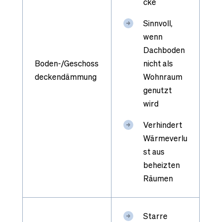
cke
Sinnvoll,
wenn
Dachboden
Boden-/Geschoss
nicht als
deckendämmung
Wohnraum
genutzt
wird
Verhindert
Wärmeverlu
st aus
beheizten
Räumen
Starre