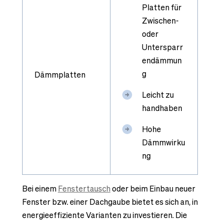
Platten für
Zwischen-
oder
Untersparr
endämmun
g
Dämmplatten
Leicht zu
handhaben
Hohe
Dämmwirku
ng
Bei einem
Fenstertausch
oder beim Einbau neuer
Fenster bzw. einer Dachgaube bietet es sich an, in
energieeffiziente Varianten zu investieren. Die