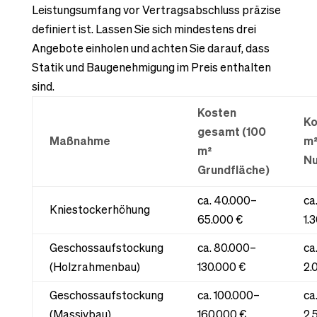
Leistungsumfang vor Vertragsabschluss präzise
definiert ist. Lassen Sie sich mindestens drei
Angebote einholen und achten Sie darauf, dass
Statik und Baugenehmigung im Preis enthalten
sind.
Kosten
Ko
gesamt (100
Maßnahme
m
m²
Nu
Grundfläche)
ca. 40.000–
ca
Kniestockerhöhung
65.000 €
1.
Geschossaufstockung
ca. 80.000–
ca
(Holzrahmenbau)
130.000 €
2.
Geschossaufstockung
ca. 100.000–
ca
(Massivbau)
160.000 €
2.