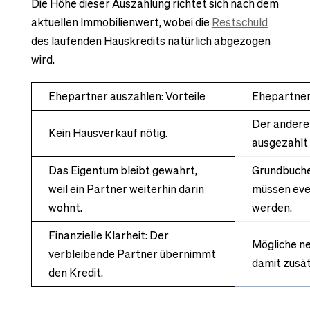
Die Höhe dieser Auszahlung richtet sich nach dem
aktuellen Immobilienwert, wobei die
Restschuld
des laufenden Hauskredits natürlich abgezogen
wird.
Ehepartner auszahlen: Vorteile
Ehepartner
Der andere
Kein Hausverkauf nötig.
ausgezahlt
Das Eigentum bleibt gewahrt,
Grundbuche
weil ein Partner weiterhin darin
müssen eve
wohnt.
werden.
Finanzielle Klarheit: Der
Mögliche n
verbleibende Partner übernimmt
damit zusät
den Kredit.