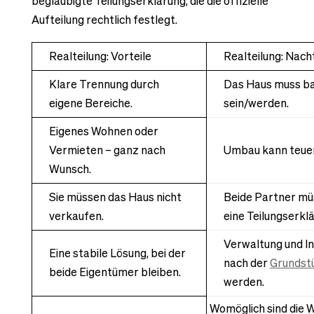
beglaubigte Teilungserklärung, die die offizielle
Aufteilung rechtlich festlegt.
Realteilung: Vorteile
Realteilung: Nach
Klare Trennung durch
Das Haus muss ba
eigene Bereiche.
sein/werden.
Eigenes Wohnen oder
Vermieten – ganz nach
Umbau kann teuer
Wunsch.
Sie müssen das Haus nicht
Beide Partner m
verkaufen.
eine Teilungserkl
Verwaltung und I
Eine stabile Lösung, bei der
nach der
Grundstü
beide Eigentümer bleiben.
werden.
Womöglich sind die 