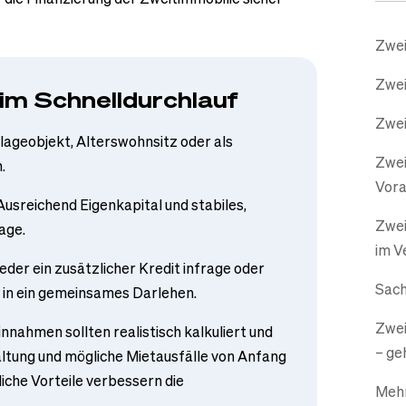
Zwei
Zwei
im Schnelldurchlauf
Zwei
nlageobjekt, Alterswohnsitz oder als
Zwei
.
Vor
 Ausreichend Eigenkapital und stabiles,
Zwei
age.
im V
der ein zusätzlicher Kredit infrage oder
Sach
 in ein gemeinsames Darlehen.
Zwei
innahmen sollten realistisch kalkuliert und
– ge
ltung und mögliche Mietausfälle von Anfang
iche Vorteile verbessern die
Mehr