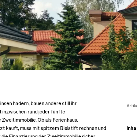
nsen hadern, bauen andere still ihr
Artik
t inzwischen rund jeder fünfte
 Zweitimmobilie. Ob als Ferienhaus,
zt kauft, muss mit spitzem Bleistift rechnen und
Inha
r die Finanzierung der Zweitimmobilie sicher