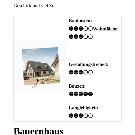
Geschick und viel Zeit.
Baukosten:
🔵🔵🔵⚪⚪
Wohnfläche:
🔵🔵🔵⚪⚪
Gestaltungsfreiheit:
🔵🔵🔵⚪⚪
Bauzeit:
🔵🔵🔵🔵🔵
Langlebigkeit:
🔵🔵🔵⚪⚪
Bauernhaus