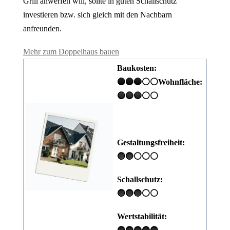
Grill anwerfen will, sollte in guten Schallschutz
investieren bzw. sich gleich mit den Nachbarn
anfreunden.
Mehr zum Doppelhaus bauen
Baukosten:
🔵🔵🔵⚪⚪
Wohnfläche:
🔵🔵🔵⚪⚪
Gestaltungsfreiheit:
🔵🔵⚪⚪⚪
Schallschutz:
🔵🔵🔵⚪⚪
Wertstabilität: