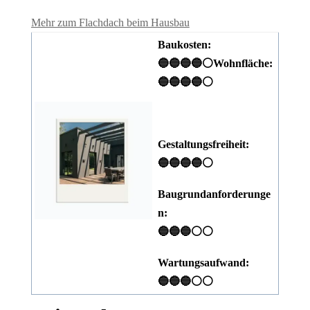
Mehr zum Flachdach beim Hausbau
Baukosten:
🔵🔵🔵🔵⚪
Wohnfläche:
🔵🔵🔵🔵⚪
Gestaltungsfreiheit:
🔵🔵🔵🔵⚪
Baugrundanforderunge
n:
🔵🔵🔵⚪⚪
Wartungsaufwand:
🔵🔵🔵⚪⚪